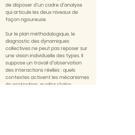
de disposer d’un cadre d’analyse 
qui articule les deux niveaux de 
façon rigoureuse.
Sur le plan méthodologique, le 
diagnostic des dynamiques 
collectives ne peut pas reposer sur 
une vision individuelle des types. Il 
suppose un travail d’observation 
des interactions réelles : quels 
contextes activent les mécanismes 
de protection, quelles règles 
implicites structurent le 
fonctionnement du groupe, quels 
patterns se reproduisent 
indépendamment des personnes 
en présence. C’est à ce niveau que 
l’outil devient véritablement 